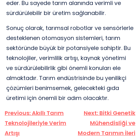
eder. Bu sayede tarım alanında verimli ve
sürdürülebilir bir üretim sağlanabilir.
Sonuç olarak, tarımsal robotlar ve sensörlerle
desteklenen otomasyon sistemleri, tarım
sektöründe büyük bir potansiyele sahiptir. Bu
teknolojiler, verimlilik artışı, kaynak yönetimi
ve sürdürülebilirlik gibi önemli konuları ele
almaktadır. Tarım endüstrisinde bu yenilikçi
çözümleri benimsemek, gelecekteki gıda
üretimi için önemli bir adım olacaktır.
Yazı
Previous:
Akıllı Tarım
Next:
Bitki Genetik
gezinmesi
Teknolojileriyle Verim
Mühendisliği ve
Artışı
Modern Tarımın İleri