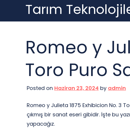
Tarım Teknolojile
Skip
to
content
Romeo y Juli
Toro Puro Sa
Posted on
Haziran 23, 2024
by
admin
Romeo y Julieta 1875 Exhibicion No. 3 Tor
çıkmış bir sanat eseri gibidir. İşte bu y
yapacağız.