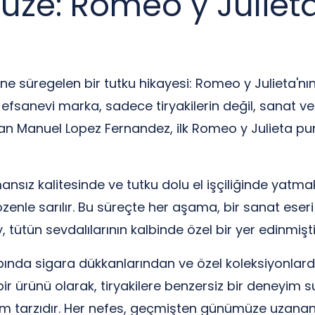
ze: Romeo y Julieta
e süregelen bir tutku hikayesi: Romeo y Julieta'n
 efsanevi marka, sadece tiryakilerin değil, sanat ve 
n Manuel Lopez Fernandez, ilk Romeo y Julieta puro
ansız kalitesinde ve tutku dolu el işçiliğinde yatmakt
e özenle sarılır. Bu süreçte her aşama, bir sanat ese
 tütün sevdalılarının kalbinde özel bir yer edinmişti
da sigara dükkanlarından ve özel koleksiyonlardan
n bir ürünü olarak, tiryakilere benzersiz bir deneyim
aşam tarzıdır. Her nefes, geçmişten günümüze uzana