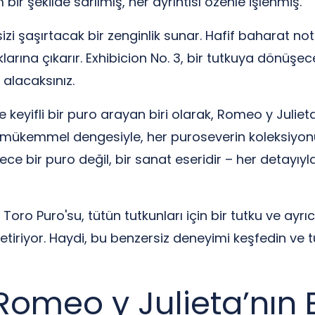
r şekilde sarılmış, her ayrıntısı özenle işlenmiş.
izi şaşırtacak bir zenginlik sunar. Hafif baharat not
klarına çıkarır. Exhibicion No. 3, bir tutkuya dönüş
 alacaksınız.
keyifli bir puro arayan biri olarak, Romeo y Julieta
i mükemmel dengesiyle, her puroseverin koleksiyo
ece bir puro değil, bir sanat eseridir – her detayıyl
Toro Puro'su, tütün tutkunları için bir tutku ve ayrıc
getiriyor. Haydi, bu benzersiz deneyimi keşfedin ve
 Romeo y Julieta’nın 