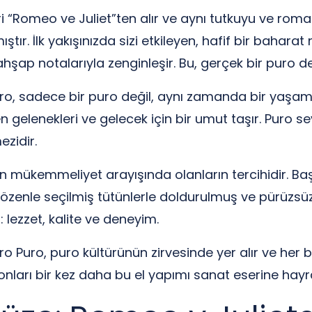
i “Romeo ve Juliet”ten alır ve aynı tutkuyu ve romant
ır. İlk yakışınızda sizi etkileyen, hafif bir baharat n
hşap notalarıyla zenginleşir. Bu, gerçek bir puro d
o, sadece bir puro değil, aynı zamanda bir yaşam tar
 gelenekleri ve gelecek için bir umut taşır. Puro sev
zidir.
n mükemmeliyet arayışında olanların tercihidir. B
 özenle seçilmiş tütünlerle doldurulmuş ve pürüzsüz 
 lezzet, kalite ve deneyim.
o Puro, puro kültürünün zirvesinde yer alır ve her bi
onları bir kez daha bu el yapımı sanat eserine hayra