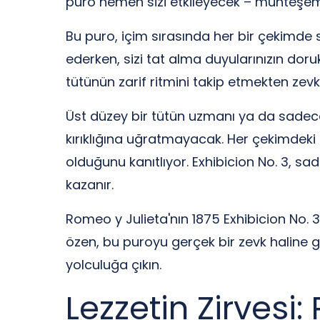
puro hemen sizi etkileyecek – muhteşem bi
Bu puro, içim sırasında her bir çekimde s
ederken, sizi tat alma duyularınızın doru
tütünün zarif ritmini takip etmekten zevk
Üst düzey bir tütün uzmanı ya da sadece 
kırıklığına uğratmayacak. Her çekimdek
olduğunu kanıtlıyor. Exhibicion No. 3, sad
kazanır.
Romeo y Julieta'nın 1875 Exhibicion No. 3 
özen, bu puroyu gerçek bir zevk haline 
yolculuğa çıkın.
Lezzetin Zirvesi: