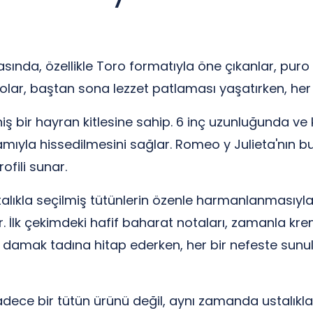
asında, özellikle Toro formatıyla öne çıkanlar, puro
lar, baştan sona lezzet patlaması yaşatırken, her n
ş bir hayran kitlesine sahip. 6 inç uzunluğunda ve 
ıyla hissedilmesini sağlar. Romeo y Julieta'nın bu
fili sunar.
alıkla seçilmiş tütünlerin özenle harmanlanmasıyla 
r. İlk çekimdeki hafif baharat notaları, zamanla k
n damak tadına hitap ederken, her bir nefeste sunu
adece bir tütün ürünü değil, aynı zamanda ustalıkla 