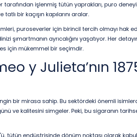
arafından işlenmiş tütün yaprakları, puro deneyimin
tatlı bir kaçışın kapılarını aralar.
leri, puroseverler için birincil tercih olmayı hak edi
inizi şımartmanın ayrıcalığını yaşatıyor. Her detayı
kes için mükemmel bir seçimdir.
meo y Julieta’nın 187
gin bir mirasa sahip. Bu sektördeki önemli isimlerde
ünü ve kalitesini simgeler. Peki, bu sigaranın tar
'ü, tütün endüstrisinde dönüm noktası olarak kabul ed