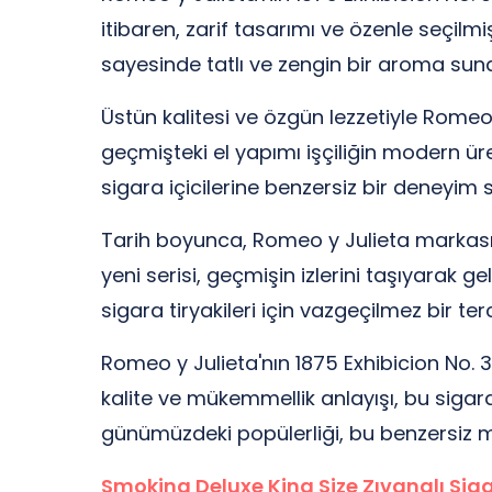
itibaren, zarif tasarımı ve özenle seçilm
sayesinde tatlı ve zengin bir aroma suna
Üstün kalitesi ve özgün lezzetiyle Romeo y
geçmişteki el yapımı işçiliğin modern üret
sigara içicilerine benzersiz bir deneyim 
Tarih boyunca, Romeo y Julieta markası 
yeni serisi, geçmişin izlerini taşıyarak g
sigara tiryakileri için vazgeçilmez bir terc
Romeo y Julieta'nın 1875 Exhibicion No. 3
kalite ve mükemmellik anlayışı, bu sigar
günümüzdeki popülerliği, bu benzersiz mi
Smoking Deluxe King Size Zıvanalı Sig