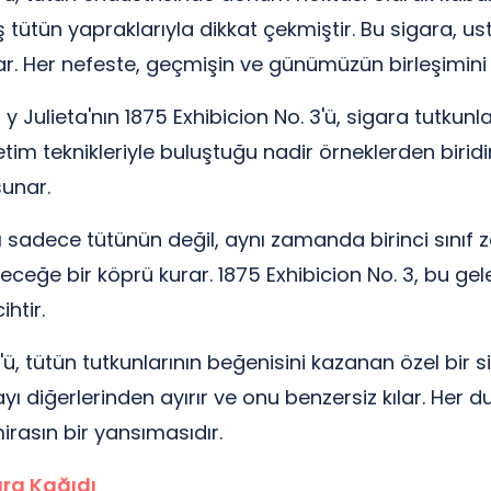
iş tütün yapraklarıyla dikkat çekmiştir. Bu sigara, u
r. Her nefeste, geçmişin ve günümüzün birleşimini hi
 Julieta'nın 1875 Exhibicion No. 3'ü, sigara tutkunlar
im teknikleriyle buluştuğu nadir örneklerden biridir.
sunar.
sadece tütünün değil, aynı zamanda birinci sınıf z
eleceğe bir köprü kurar. 1875 Exhibicion No. 3, bu ge
ihtir.
'ü, tütün tutkunlarının beğenisini kazanan özel bir 
ayı diğerlerinden ayırır ve onu benzersiz kılar. Her
rasın bir yansımasıdır.
ara Kağıdı