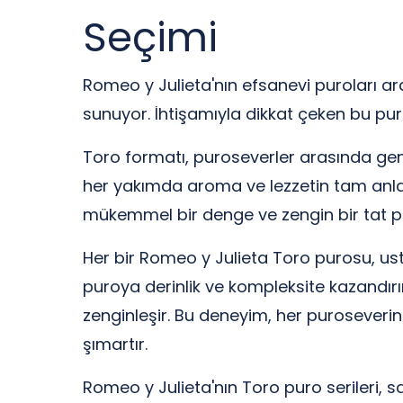
Seçimi
Romeo y Julieta'nın efsanevi puroları ar
sunuyor. İhtişamıyla dikkat çeken bu puro
Toro formatı, puroseverler arasında geni
her yakımda aroma ve lezzetin tam anlam
mükemmel bir denge ve zengin bir tat pro
Her bir Romeo y Julieta Toro purosu, ust
puroya derinlik ve kompleksite kazandırı
zenginleşir. Bu deneyim, her puroseveri
şımartır.
Romeo y Julieta'nın Toro puro serileri, s