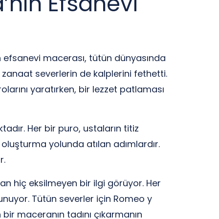
’nın Efsanevi
ın efsanevi macerası, tütün dünyasında
zanaat severlerin de kalplerini fethetti.
larını yaratırken, bir lezzet patlaması
adır. Her bir puro, ustaların titiz
ri oluşturma yolunda atılan adımlardır.
r.
 hiç eksilmeyen bir ilgi görüyor. Her
 sunuyor. Tütün severler için Romeo y
n bir maceranın tadını çıkarmanın