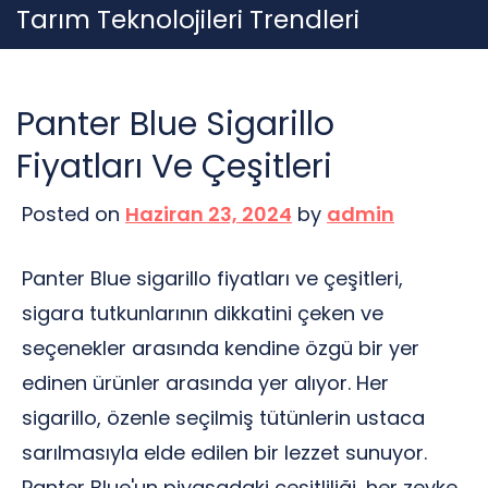
Skip
Tarım Teknolojileri Trendleri
to
content
Panter Blue Sigarillo
Fiyatları Ve Çeşitleri
Posted on
Haziran 23, 2024
by
admin
Panter Blue sigarillo fiyatları ve çeşitleri,
sigara tutkunlarının dikkatini çeken ve
seçenekler arasında kendine özgü bir yer
edinen ürünler arasında yer alıyor. Her
sigarillo, özenle seçilmiş tütünlerin ustaca
sarılmasıyla elde edilen bir lezzet sunuyor.
Panter Blue'un piyasadaki çeşitliliği, her zevke