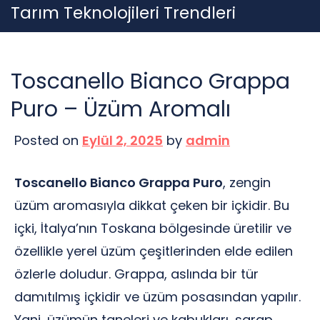
Skip
Tarım Teknolojileri Trendleri
to
content
Toscanello Bianco Grappa
Puro – Üzüm Aromalı
Posted on
Eylül 2, 2025
by
admin
Toscanello Bianco Grappa Puro
, zengin
üzüm aromasıyla dikkat çeken bir içkidir. Bu
içki, İtalya’nın Toskana bölgesinde üretilir ve
özellikle yerel üzüm çeşitlerinden elde edilen
özlerle doludur. Grappa, aslında bir tür
damıtılmış içkidir ve üzüm posasından yapılır.
Yani, üzümün taneleri ve kabukları, şarap