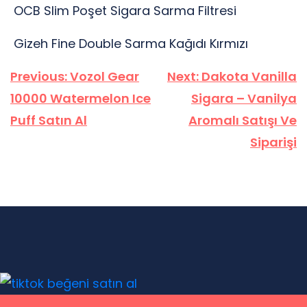
OCB Slim Poşet Sigara Sarma Filtresi
Gizeh Fine Double Sarma Kağıdı Kırmızı
Yazı
Previous:
Vozol Gear
Next:
Dakota Vanilla
gezinmesi
10000 Watermelon Ice
Sigara – Vanilya
Puff Satın Al
Aromalı Satışı Ve
Siparişi