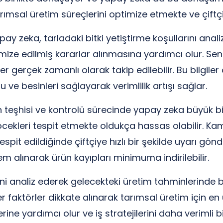
rımsal üretim süreçlerini optimize etmekte ve çiftçi
Yapay zeka, tarladaki bitki yetiştirme koşullarını an
ptimize edilmiş kararlar alınmasına yardımcı olur. S
er gerçek zamanlı olarak takip edilebilir. Bu bilgi
u ve besinleri sağlayarak verimlilik artışı sağlar.
rken teşhisi ve kontrolü sürecinde yapay zeka büyük b
böcekleri tespit etmekte oldukça hassas olabilir. Kam
spit edildiğinde çiftçiye hızlı bir şekilde uyarı gönd
 alınarak ürün kayıpları minimuma indirilebilir.
i analiz ederek gelecekteki üretim tahminlerinde bulu
r faktörler dikkate alınarak tarımsal üretim için en uy
rine yardımcı olur ve iş stratejilerini daha verimli b