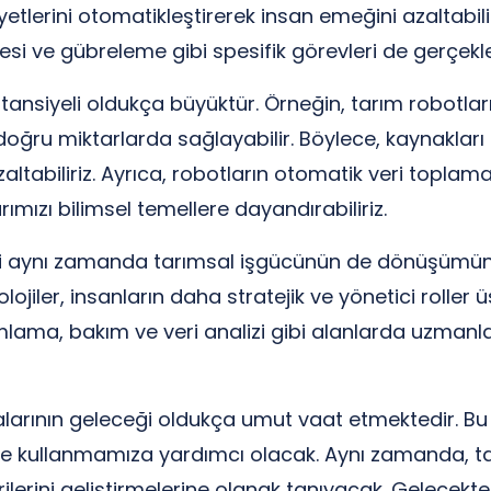
tlerini otomatikleştirerek insan emeğini azaltabilir 
esi ve gübreleme gibi spesifik görevleri de gerçekleş
ansiyeli oldukça büyüktür. Örneğin, tarım robotlar
doğru miktarlarda sağlayabilir. Böylece, kaynakları 
i azaltabiliriz. Ayrıca, robotların otomatik veri topl
rımızı bilimsel temellere dayandırabiliriz.
i aynı zamanda tarımsal işgücünün de dönüşümünü
lojiler, insanların daha stratejik ve yönetici roller
mlama, bakım ve veri analizi gibi alanlarda uzmanl
arının geleceği oldukça umut vaat etmektedir. Bu u
ekilde kullanmamıza yardımcı olacak. Aynı zamanda
lerini geliştirmelerine olanak tanıyacak. Gelecekte