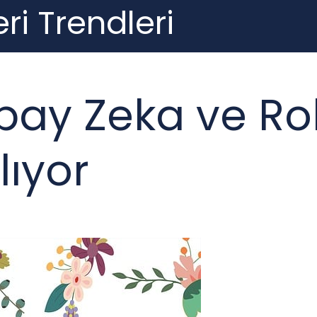
ri Trendleri
ay Zeka ve Ro
ıyor