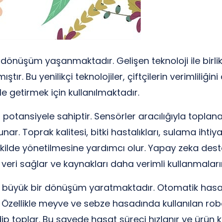
 dönüşüm yaşanmaktadır. Gelişen teknoloji ile birl
r. Bu yenilikçi teknolojiler, çiftçilerin verimliliği
le getirmek için kullanılmaktadır.
potansiyele sahiptir. Sensörler aracılığıyla toplana
 sunar. Toprak kalitesi, bitki hastalıkları, sulama ihti
şekilde yönetilmesine yardımcı olur. Yapay zeka deste
 veri sağlar ve kaynakları daha verimli kullanmaları
e büyük bir dönüşüm yaratmaktadır. Otomatik hasat
ır. Özellikle meyve ve sebze hasadında kullanılan ro
p toplar. Bu sayede hasat süreci hızlanır ve ürün ka