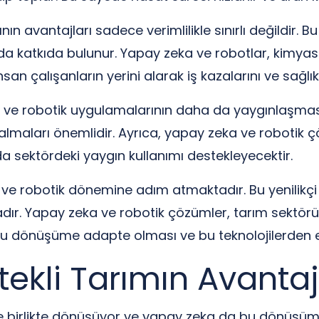
n avantajları sadece verimlilikle sınırlı değildir. 
da katkıda bulunur. Yapay zeka ve robotlar, kimyasal
nsan çalışanların yerini alarak iş kazalarını ve sağlık
ve robotik uygulamalarının daha da yaygınlaşması 
lmaları önemlidir. Ayrıca, yapay zeka ve robotik çöz
ı da sektördeki yaygın kullanımı destekleyecektir.
e robotik dönemine adım atmaktadır. Bu yenilikçi tek
dır. Yapay zeka ve robotik çözümler, tarım sektöründ
 bu dönüşüme adapte olması ve bu teknolojilerden e
ekli Tarımın Avantaj
yle birlikte dönüşüyor ve yapay zeka da bu dönüşümü