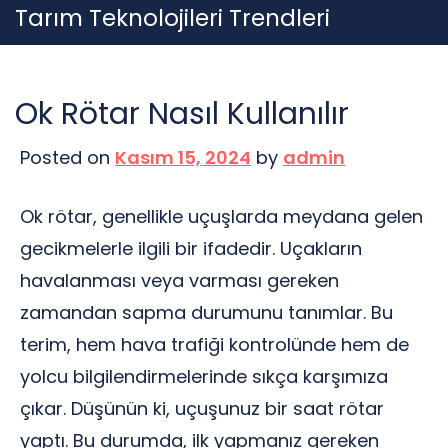
Skip
Tarım Teknolojileri Trendleri
to
content
Ok Rötar Nasıl Kullanılır
Posted on
Kasım 15, 2024
by
admin
Ok rötar, genellikle uçuşlarda meydana gelen
gecikmelerle ilgili bir ifadedir. Uçakların
havalanması veya varması gereken
zamandan sapma durumunu tanımlar. Bu
terim, hem hava trafiği kontrolünde hem de
yolcu bilgilendirmelerinde sıkça karşımıza
çıkar. Düşünün ki, uçuşunuz bir saat rötar
yaptı. Bu durumda, ilk yapmanız gereken