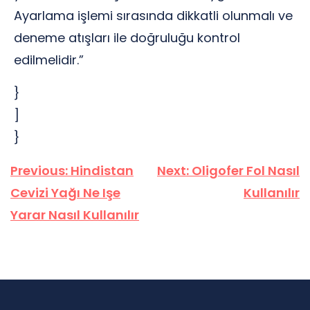
Ayarlama işlemi sırasında dikkatli olunmalı ve
deneme atışları ile doğruluğu kontrol
edilmelidir.”
}
]
}
Yazı
Previous:
Hindistan
Next:
Oligofer Fol Nasıl
gezinmesi
Cevizi Yağı Ne Işe
Kullanılır
Yarar Nasıl Kullanılır