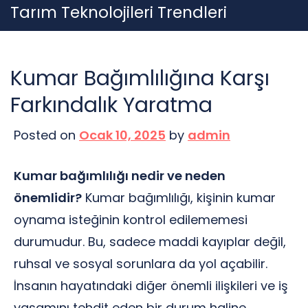
Skip
Tarım Teknolojileri Trendleri
to
content
Kumar Bağımlılığına Karşı
Farkındalık Yaratma
Posted on
Ocak 10, 2025
by
admin
Kumar bağımlılığı nedir ve neden
önemlidir?
Kumar bağımlılığı, kişinin kumar
oynama isteğinin kontrol edilememesi
durumudur. Bu, sadece maddi kayıplar değil,
ruhsal ve sosyal sorunlara da yol açabilir.
İnsanın hayatındaki diğer önemli ilişkileri ve iş
yaşamını tehdit eden bir durum haline