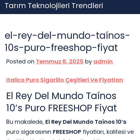
Skip
Tarım Teknolojileri Trendleri
to
content
el-rey-del-mundo-taínos-
10s-puro-freeshop-fiyat
Posted on
Temmuz 6, 2025
by
admin
Italico Puro Sigarillo Çeşitleri Ve Fiyatları
El Rey Del Mundo Taínos
10’s Puro FREESHOP Fiyat
Bu makalede,
El Rey Del Mundo Taínos 10’s
puro sigarasının
FREESHOP
fiyatları, kalitesi ve