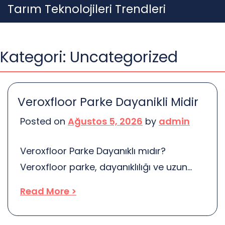
Skip
Tarım Teknolojileri Trendleri
to
content
Kategori:
Uncategorized
Veroxfloor Parke Dayanikli Midir
Posted on
Ağustos 5, 2026
by
admin
Veroxfloor Parke Dayanıklı mıdır?
Veroxfloor parke, dayanıklılığı ve uzun
ömürlülüğü ile dikkat çeken bir zemin
Read More >
kaplama malzemesidir. Peki, bu parke
gerçekten ne kadar dayanıklı? İşte bu