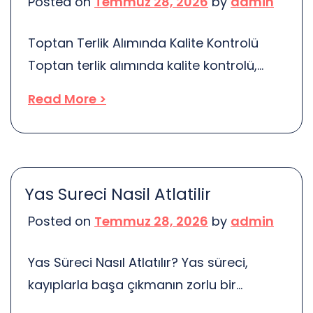
Posted on
Temmuz 28, 2026
by
admin
bazı insanlar için bir tür kaçış […]
Toptan Terlik Alımında Kalite Kontrolü
Toptan terlik alımında kalite kontrolü,
ürünlerin dayanıklılığını ve müşteri
Read More >
memnuniyetini artırmak için kritik bir
süreçtir. Peki, neden bu kadar önemli?
Çünkü kaliteli ürünler, müşteri sadakati
oluşturur. Düşük kaliteli terlikler, hem iade
Yas Sureci Nasil Atlatilir
oranlarını artırır hem de markanın
Posted on
Temmuz 28, 2026
by
admin
itibarını zedeler. Bu nedenle, kalite
kontrolü sürecini ciddiye almak şart.
Yas Süreci Nasıl Atlatılır? Yas süreci,
Kalite kontrolü, ürünlerin her […]
kayıplarla başa çıkmanın zorlu bir
yolculuğudur. Bu süreçte hissettiğiniz