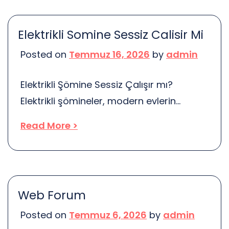
sunmaktadır. Farklı araç modelleri ve
uygun fiyatlarla hizmet alabilirsiniz.
Elektrikli Somine Sessiz Calisir Mi
Düğün gününüzde konfor ve şıklık
Posted on
Temmuz 16, 2026
by
admin
arıyorsanız, doğru yerdesiniz. Düşünün ki,
düğün gününüzde misafirlerinizi en güzel
Elektrikli Şömine Sessiz Çalışır mı?
şekilde karşılamak istiyorsunuz. İşte
Elektrikli şömineler, modern evlerin
burada araç kiralama […]
vazgeçilmez bir parçası haline geldi. Ama
Read More >
gerçekten sessiz çalışıyorlar mı? Bu
sorunun yanıtı, birçok insan için oldukça
önemli. Düşünün, bir akşam oturumu
sırasında şöminenin çıkardığı ses, tüm
Web Forum
atmosferi etkileyebilir. Kimse, huzurlu bir
Posted on
Temmuz 6, 2026
by
admin
akşamda rahatsız edici bir gürültü