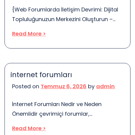
istemez, değil mi? Elektrikli şömineler,
{Web Forumlarda İletişim Devrimi: Dijital
genellikle ısıtma sistemleri olarak […]
Topluluğunuzun Merkezini Oluşturun –
{Kapsamlı Rehberiniz {İnternet
Read More >
forumlarının iskeletini oluşturan
teknolojiler} {günümüzün} {dijital iletişim}
dünyasının en kritik öğelerinden sayılır.
{Web Forum} {sadece} {açık
internet forumları
tartışmaların yapıldığı alanlar değil},
Posted on
Temmuz 6, 2026
by
admin
dahası} gruplar biraraya getiren canlı}
uzamlarıdır}. Web Forum açmayı
İnternet Forumları Nedir ve Neden
planlayan kurumlar} genellikle bunu
Önemlidir çevrimiçi forumlar,
unuturlar}: kalıcı etki} mevcut ortamda}
katılımcıların çeşitli temalar üzerinde
{Web Forum} {sunduğu} {uzun dönem
Read More >
tartıştığı online topluluklardur. Bu
[…]