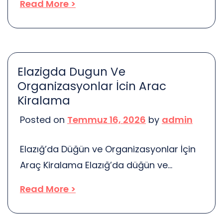
Read More >
duygular, bazen sizi boğabilir. Kendinizi
kaybolmuş, yalnız ya da umutsuz
hissedebilirsiniz. Ama unutmayın, bu
hisler geçici ve doğaldır. Herkes yas
Elazigda Dugun Ve
sürecini farklı yaşar. Kimi insanlar hemen
Organizasyonlar İcin Arac
toparlanırken, kimileri için bu süreç daha
Kiralama
uzun sürebilir. Öncelikle, duygularınızı
Posted on
Temmuz 16, 2026
by
admin
ifade etmek önemlidir. İçinizi […]
Elazığ’da Düğün ve Organizasyonlar İçin
Araç Kiralama Elazığ’da düğün ve
organizasyonlar için araç kiralama
Read More >
hizmetleri, özel günlerinizi daha da özel
kılmak için çeşitli seçenekler