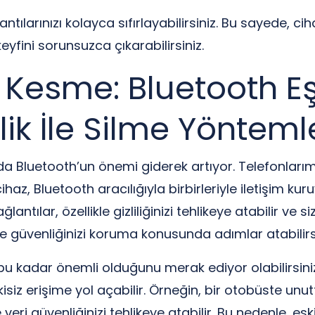
tılarınızı kolayca sıfırlayabilirsiniz. Bu sayede, cih
keyfini sorunsuzca çıkarabilirsiniz.
rı Kesme: Bluetooth E
lik İle Silme Yönteml
da Bluetooth’un önemi giderek artıyor. Telefonlarımı
z, Bluetooth aracılığıyla birbirleriyle iletişim kuru
lantılar, özellikle gizliliğinizi tehlikeye atabilir ve si
ve güvenliğinizi koruma konusunda adımlar atabilirsi
u kadar önemli olduğunu merak ediyor olabilirsiniz.
tkisiz erişime yol açabilir. Örneğin, bir otobüste un
 veri güvenliğinizi tehlikeye atabilir. Bu nedenle, e