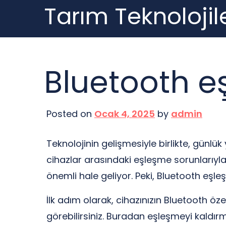
Tarım Teknolojile
Skip
to
content
Bluetooth eş
Posted on
Ocak 4, 2025
by
admin
Teknolojinin gelişmesiyle birlikte, günl
cihazlar arasındaki eşleşme sorunlarıy
önemli hale geliyor. Peki, Bluetooth eşleşm
İlk adım olarak, cihazınızın Bluetooth öz
görebilirsiniz. Buradan eşleşmeyi kaldırm