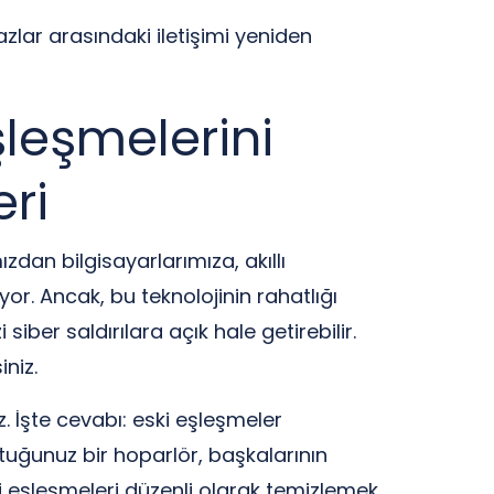
azlar arasındaki iletişimi yeniden
şleşmelerini
eri
zdan bilgisayarlarımıza, akıllı
yor. Ancak, bu teknolojinin rahatlığı
zi siber saldırılara açık hale getirebilir.
niz.
 İşte cevabı: eski eşleşmeler
uttuğunuz bir hoparlör, başkalarının
ski eşleşmeleri düzenli olarak temizlemek