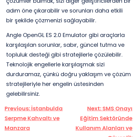
çözümler bulmak, sizi diğer geliştiricilerden bir
adım öne çıkarabilir ve sorunları daha etkili
bir şekilde çözmenizi sağlayabilir.
Angle OpenGL ES 2.0 Emulator gibi araçlarla
karşılaşılan sorunlar, sabır, güncel tutma ve
topluluk desteği gibi stratejilerle çözülebilir.
Teknolojik engellerle karşılaşmak sizi
durduramaz, çünkü doğru yaklaşım ve çözüm
stratejileriyle her engelin üstesinden
gelebilirsiniz.
Yazı
Previous:
İstanbulda
Next:
SMS Onayı
gezinmesi
Serpme Kahvaltı ve
Eğitim Sektöründe
Manzara
Kullanım Alanları ve