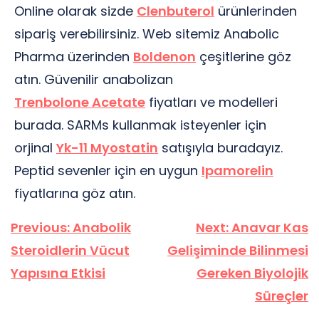
Online olarak sizde
Clenbuterol
ürünlerinden
sipariş verebilirsiniz. Web sitemiz Anabolic
Pharma üzerinden
Boldenon
çeşitlerine göz
atın. Güvenilir anabolizan
Trenbolone Acetate
fiyatları ve modelleri
burada. SARMs kullanmak isteyenler için
orjinal
Yk-11 Myostatin
satışıyla buradayız.
Peptid sevenler için en uygun
Ipamorelin
fiyatlarına göz atın.
Yazı
Previous:
Anabolik
Next:
Anavar Kas
gezinmesi
Steroidlerin Vücut
Gelişiminde Bilinmesi
Yapısına Etkisi
Gereken Biyolojik
Süreçler