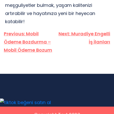
meşguliyetler bulmak, yaşam kalitenizi
artırabilir ve hayatınıza yeni bir heyecan
katabilir!
Yazı
Previous:
Mobil
Next:
Muradiye Engelli
gezinmesi
Ödeme Bozdurma –
İş İlanları
Mobil Ödeme Bozum