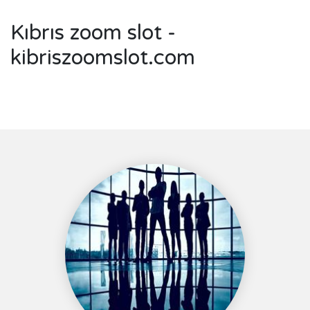
Kıbrıs zoom slot -
kibriszoomslot.com